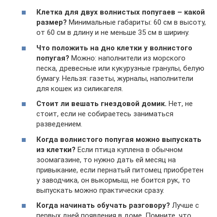
Клетка для двух волнистых попугаев – какой
размер?
Минимальные габариты: 60 см в высоту,
от 60 см в длину и не меньше 35 см в ширину.
Что положить на дно клетки у волнистого
попугая?
Можно: наполнители из морского
песка, древесные или кукурузные гранулы, белую
бумагу. Нельзя: газеты, журналы, наполнители
для кошек из силикагеля.
Стоит ли вешать гнездовой домик.
Нет, не
стоит, если не собираетесь заниматься
разведением.
Когда волнистого попугая можно выпускать
из клетки?
Если птица куплена в обычном
зоомагазине, то нужно дать ей месяц на
привыкание, если пернатый питомец приобретен
у заводчика, он выкормыш, не боится рук, то
выпускать можно практически сразу.
Когда начинать обучать разговору?
Лучше с
первых дней появления в доме. Помните, что