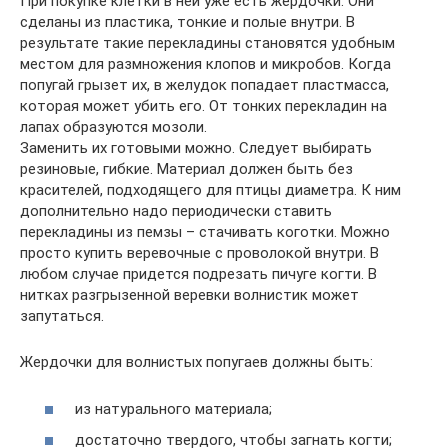
При покупке клетки в ней уже есть жердочки. Они
сделаны из пластика, тонкие и полые внутри. В
результате такие перекладины становятся удобным
местом для размножения клопов и микробов. Когда
попугай грызет их, в желудок попадает пластмасса,
которая может убить его. От тонких перекладин на
лапах образуются мозоли.
Заменить их готовыми можно. Следует выбирать
резиновые, гибкие. Материал должен быть без
красителей, подходящего для птицы диаметра. К ним
дополнительно надо периодически ставить
перекладины из пемзы – стачивать коготки. Можно
просто купить веревочные с проволокой внутри. В
любом случае придется подрезать пичуге когти. В
нитках разгрызенной веревки волнистик может
запутаться.
Жердочки для волнистых попугаев должны быть:
из натурального материала;
достаточно твердого, чтобы загнать когти;