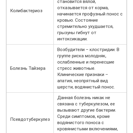
становится вялой,
отказывается от корма,
Колибактериоз
начинается профузный понос с
кровью. Состояние
стремительно ухудшается,
грызуны гибнут от
интоксикации.
Возбудители – клостридии. В
группе риска молодняк,
ослабленные и перенесшие
Болезнь Тайзера
стресс животные.
Клинические признаки –
апатия, неопрятный вид
шерсти, водянистый понос.
Данная болезнь никак не
связана с туберкулезом, ее
вызывают другие бактерии.
Среди симптомов, кроме
Псевдотуберкулез
водянистого поноса с
кровянистыми включениями,