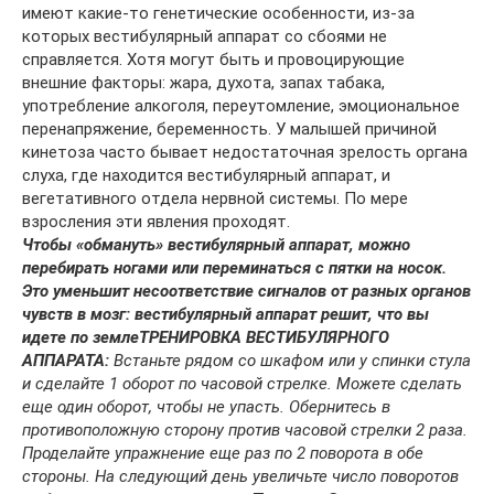
имеют какие-то генетические особенности, из-за
которых вестибулярный аппарат со сбоями не
справляется. Хотя могут быть и провоцирующие
внешние факторы: жара, духота, запах табака,
употребление алкоголя, переутомление, эмоциональное
перенапряжение, беременность. У малышей причиной
кинетоза часто бывает недостаточная зрелость органа
слуха, где находится вестибулярный аппарат, и
вегетативного отдела нервной системы. По мере
взросления эти явления проходят.
Чтобы «обмануть» вести
булярный аппарат, мож
но
перебирать ногами
или переминаться с пят
ки на носок.
Это умень
шит несоответствие сиг
налов от разных органов
чувств в мозг: вестибу
лярный аппарат решит,
что вы
идете по земле
ТРЕНИРОВКА ВЕСТИБУЛЯРНОГО
АППАРАТА:
Встаньте рядом со шкафом или у спинки стула
и сде
лайте 1 оборот по часовой стрелке. Можете сделать
еще
один оборот, чтобы не упасть. Обернитесь в
противопо
ложную сторону против часовой стрелки 2 раза.
Проде
лайте упражнение еще раз по 2 поворота в обе
стороны.
На следующий день увеличьте число поворотов