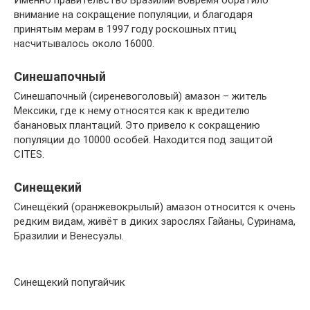
Именно правительство Бразилии вовремя обратило
внимание на сокращение популяции, и благодаря
принятым мерам в 1997 году роскошных птиц
насчитывалось около 16000.
Синешапочный
Синешапочный (сиреневоголовый) амазон – житель
Мексики, где к нему относятся как к вредителю
банановых плантаций. Это привело к сокращению
популяции до 10000 особей. Находится под защитой
CITES.
Синещекий
Синещёкий (оранжевокрылый) амазон относится к очень
редким видам, живёт в диких зарослях Гайаны, Суринама,
Бразилии и Венесуэлы.
Синещекий попугайчик