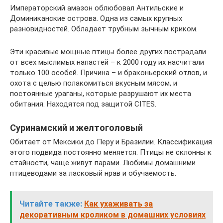
Императорский амазон облюбовал Антильские и
Доминиканские острова. Одна из самых крупных
разновидностей. Обладает трубным зычным криком.
Эти красивые мощные птицы более других пострадали
от всех мыслимых напастей – к 2000 году их насчитали
только 100 особей. Причина – и браконьерский отлов, и
охота с целью полакомиться вкусным мясом, и
постоянные ураганы, которые разрушают их места
обитания. Находятся под защитой CITES.
Суринамский и желтоголовый
Обитает от Мексики до Перу и Бразилии. Классификация
этого подвида постоянно меняется. Птицы не склонны к
стайности, чаще живут парами. Любимы домашними
птицеводами за ласковый нрав и обучаемость.
Читайте также:
Как ухаживать за
декоративным кроликом в домашних условиях