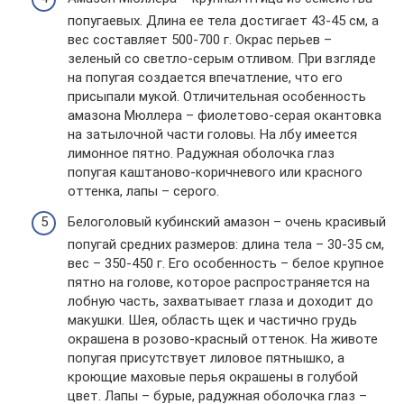
попугаевых. Длина ее тела достигает 43-45 см, а
вес составляет 500-700 г. Окрас перьев –
зеленый со светло-серым отливом. При взгляде
на попугая создается впечатление, что его
присыпали мукой. Отличительная особенность
амазона Мюллера – фиолетово-серая окантовка
на затылочной части головы. На лбу имеется
лимонное пятно. Радужная оболочка глаз
попугая каштаново-коричневого или красного
оттенка, лапы – серого.
Белоголовый кубинский амазон – очень красивый
попугай средних размеров: длина тела – 30-35 см,
вес – 350-450 г. Его особенность – белое крупное
пятно на голове, которое распространяется на
лобную часть, захватывает глаза и доходит до
макушки. Шея, область щек и частично грудь
окрашена в розово-красный оттенок. На животе
попугая присутствует лиловое пятнышко, а
кроющие маховые перья окрашены в голубой
цвет. Лапы – бурые, радужная оболочка глаз –