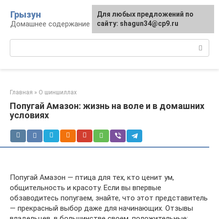
Перейти
Грызун
Для любых предложений по
к
Домашнее содержание грызунов
сайту: shagun34@cp9.ru
контенту
Поиск:
Главная
»
О шиншиллах
Попугай Амазон: жизнь на воле и в домашних
условиях
Попугай Амазон — птица для тех, кто ценит ум,
общительность и красоту. Если вы впервые
обзаводитесь попугаем, знайте, что этот представитель
— прекрасный выбор даже для начинающих. Отзывы
владельцев, в большинстве своем, положительные: