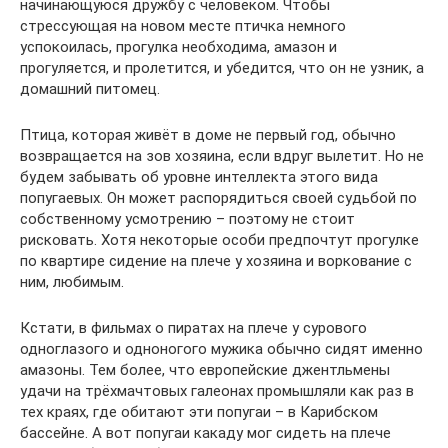
начинающуюся дружбу с человеком. Чтобы
стрессующая на новом месте птичка немного
успокоилась, прогулка необходима, амазон и
прогуляется, и пролетится, и убедится, что он не узник, а
домашний питомец.
Птица, которая живёт в доме не первый год, обычно
возвращается на зов хозяина, если вдруг вылетит. Но не
будем забывать об уровне интеллекта этого вида
попугаевых. Он может распорядиться своей судьбой по
собственному усмотрению – поэтому не стоит
рисковать. Хотя некоторые особи предпочтут прогулке
по квартире сидение на плече у хозяина и воркование с
ним, любимым.
Кстати, в фильмах о пиратах на плече у сурового
одноглазого и одноногого мужика обычно сидят именно
амазоны. Тем более, что европейские джентльмены
удачи на трёхмачтовых галеонах промышляли как раз в
тех краях, где обитают эти попугаи – в Карибском
бассейне. А вот попугаи какаду мог сидеть на плече