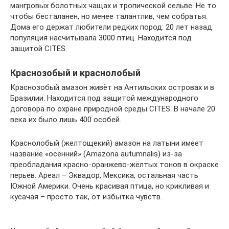
мангровых болотных чащах и тропической сельве. Не то
чтобы бесталанен, но менее талантлив, чем собратья.
Дома его держат любители редких пород: 20 лет назад
популяция насчитывала 3000 птиц. Находится под
защитой CITES.
Краснозобый и краснолобый
Краснозобый амазон живёт на Антильских островах и в
Бразилии. Находится под защитой международного
договора по охране природной среды CITES. В начале 20
века их было лишь 400 особей.
Краснолобый (желтощекий) амазон на латыни имеет
название «осенний» (Amazona autumnalis) из-за
преобладания красно-оранжево-жёлтых тонов в окраске
перьев. Ареал – Эквадор, Мексика, остальная часть
Южной Америки. Очень красивая птица, но крикливая и
кусачая – просто так, от избытка чувств.