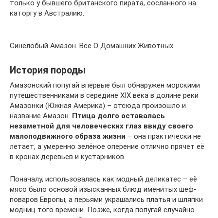
только у бывшего британского пирата, сосланного на
каторгу в Австралию.
Синелобый Амазон. Все О Домашних Животных
История породы
Амазонский попугай впервые был обнаружен морскими
путешественниками в середине ХIХ века в долине реки
Амазонки (Южная Америка) – отсюда произошло и
название Амазон.
Птица долго оставалась
незаметной для человеческих глаз ввиду своего
малоподвижного образа жизни
– она практически не
летает, а умеренно зелёное оперение отлично прячет её
в кронах деревьев и кустарников.
Поначалу, использовалась как модный деликатес – её
мясо было основой изысканных блюд именитых шеф-
поваров Европы, а перьями украшались платья и шляпки
модниц того времени. Позже, когда попугай случайно