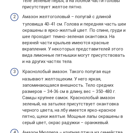
теле зеленые перья, а на лобной части головы
присутствует желтое пятно.
Амазон желтоголовый – попугай с длиной
туловища 40-41 см. Голова и передняя часть шеи
окрашены в ярко-желтый цвет. По спине, груди и
шее проходит темно-зеленая окантовка. На
верхней части крыльев имеются красные
вкрапления. У некоторых представителей этого
вида лимонные пятнышки могут присутствовать
и на других частях тела.
Краснолобый амазон. Такого попугая еще
называют желтощеким. У него яркая,
запоминающаяся внешность. Тело средних
размеров – 34-36 см в длину, вес – 350-480 г.
Самцы крупнее самок. Краснолобый амазон
зеленый, на затылке присутствует окантовка
черного цвета, на лбу имеется ярко-красное
пятно, щеки желтые. Мощные лапы окрашены в
серый цвет, окрас радужки – оранжевый.
Амазон Мюллера – крупная птица из семейства