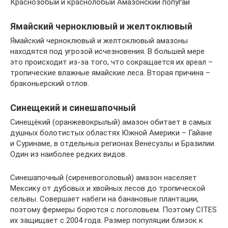
Краснозобый и краснолобый Амазонский попугай
Ямайский черноклювый и желтоклювый
Ямайский черноклювый и желтоклювый амазоны
находятся под угрозой исчезновения. В большей мере
это происходит из-за того, что сокращается их ареал –
тропические влажные ямайские леса. Вторая причина –
браконьерский отлов.
Синещекий и синешапочный
Синещёкий (оранжевокрылый) амазон обитает в самых
душных болотистых областях Южной Америки – Гайане
и Суринаме, в отдельных регионах Венесуэлы и Бразилии.
Один из наиболее редких видов.
Синешапочный (сиреневоголовый) амазон населяет
Мексику от дубовых и хвойных лесов до тропической
сельвы. Совершает набеги на банановые плантации,
поэтому фермеры борются с поголовьем. Поэтому CITES
их защищает с 2004 года. Размер популяции близок к