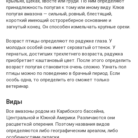
крыльях, щеках, хвосте или груди. По ним определяют
принадлежность попугая к тому или иному виду. Клюв
попугая амазона — сильный, ровный, блестящий,
короткий имеющий острореберное основание и
загнутый конец. Он способен измельчать крупные орехи.
Возраст птицы определяют по радужке глаза. У
молодых особей она имеет сероватый оттенок. У
пернатых, достигших трехлетнего возраста, радужка
приобретает каштановый цвет. После этого определить
возраст попугая становится очень сложно. Узнать пол
птицы можно по поведению в брачный период. Если
особь одна, то определить его сможет только
ветеринар.
Виды
Все амазоны родом из Карибского бассейна,
Центральной и Южной Америки. Различаются они
расцветкой оперения. Поэтому названия видов
определяются либо географическим ареалом, либо
особенностями окраски.