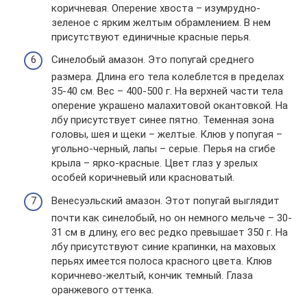
коричневая. Оперение хвоста – изумрудно-
зеленое с ярким желтым обрамлением. В нем
присутствуют единичные красные перья.
Синелобый амазон. Это попугай среднего
размера. Длина его тела колеблется в пределах
35-40 см. Вес – 400-500 г. На верхней части тела
оперение украшено малахитовой окантовкой. На
лбу присутствует синее пятно. Теменная зона
головы, шея и щеки – желтые. Клюв у попугая –
угольно-черный, лапы – серые. Перья на сгибе
крыла – ярко-красные. Цвет глаз у зрелых
особей коричневый или красноватый.
Венесуэльский амазон. Этот попугай выглядит
почти как синелобый, но он немного мельче – 30-
31 см в длину, его вес редко превышает 350 г. На
лбу присутствуют синие крапинки, на маховых
перьях имеется полоса красного цвета. Клюв
коричнево-желтый, кончик темный. Глаза
оранжевого оттенка.