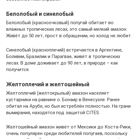
Белолобый и синелобый
Белолобый (красноочковый) попугай обитает во
влажных тропических лесах, это самый мелкий амазон.
Живёт до 50 лет, прост в обращении, но холод не любит.
Синелобый (красноплечий) встречается в Аргентине,
Боливии, Бразилии и Парагвае, живёт в тропических
лесах. В доме доживает до 90 лет, в природе – как
получится.
Желтоплечий и желтошейный
Желтоплечий (желтокрылый) амазон населяет
кустарники на равнине о. Бонаир в Венесуэле. Ранее
обитал на Арубе, но был истреблён полностью. На грани
вымирания, находятся под защитой CITES.
Желтошейный амазон живёт от Мексики до Коста-Рики,
очень популярен среди любителей попугаев, поскольку