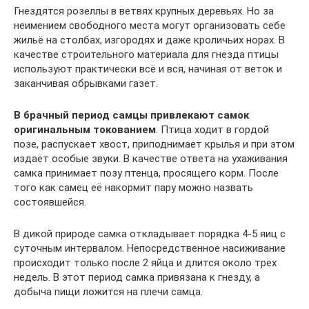
Гнездятся розеллы в ветвях крупных деревьях. Но за
неимением свободного места могут организовать себе
жильё на столбах, изгородях и даже кроличьих норах. В
качестве строительного материала для гнезда птицы
используют практически всё и вся, начиная от веток и
заканчивая обрывками газет.
В брачный период самцы привлекают самок
оригинальным токованием
. Птица ходит в гордой
позе, распускает хвост, приподнимает крылья и при этом
издаёт особые звуки. В качестве ответа на ухаживания
самка принимает позу птенца, просящего корм. После
того как самец её накормит пару можно назвать
состоявшейся.
В дикой природе самка откладывает порядка 4-5 яиц с
суточным интервалом. Непосредственное насиживание
происходит только после 2 яйца и длится около трёх
недель. В этот период самка привязана к гнезду, а
добыча пищи ложится на плечи самца.