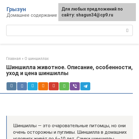
Перейти
Грызун
Для любых предложений по
к
Домашнее содержание грызунов
сайту: shagun34@cp9.ru
контенту
Поиск:
Главная
»
О шиншиллах
Шиншилла животное. Описание, особенности,
уход и цена шиншиллы
Шиншиллы — это очаровательные питомцы, но они
очень осторожны и пугливы. Шиншилла в домашних
условиях живёт по 6–10 лет. Самки шиншиллы