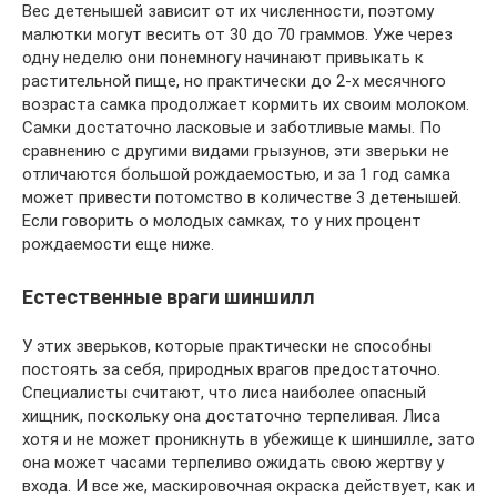
Вес детенышей зависит от их численности, поэтому
малютки могут весить от 30 до 70 граммов. Уже через
одну неделю они понемногу начинают привыкать к
растительной пище, но практически до 2-х месячного
возраста самка продолжает кормить их своим молоком.
Самки достаточно ласковые и заботливые мамы. По
сравнению с другими видами грызунов, эти зверьки не
отличаются большой рождаемостью, и за 1 год самка
может привести потомство в количестве 3 детенышей.
Если говорить о молодых самках, то у них процент
рождаемости еще ниже.
Естественные враги шиншилл
У этих зверьков, которые практически не способны
постоять за себя, природных врагов предостаточно.
Специалисты считают, что лиса наиболее опасный
хищник, поскольку она достаточно терпеливая. Лиса
хотя и не может проникнуть в убежище к шиншилле, зато
она может часами терпеливо ожидать свою жертву у
входа. И все же, маскировочная окраска действует, как и