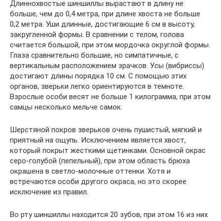
Длиннохвостые шиншиллы вырастают в длину не
больше, чем до 0,4 метра, при длине хвоста не больше
0,2 метра. Уши длинные, достигающие 6 см в высоту,
закругленной формы. В сравнении с телом, голова
считается большой, при этом мордочка округлой формы.
Глаза сравнительно большие, но симпатичные, с
вертикальным расположением зрачков. Усы (вибриссы)
достигают длины порядка 10 см. С помощью этих
органов, зверьки легко ориентируются в темноте.
Взрослые особи весят не больше 1 килограмма, при этом
самцы несколько мельче самок.
Шерстяной покров зверьков очень пушистый, мягкий и
приятный на ощупь. Исключением является хвост,
который покрыт жесткими щетинками. Основной окрас
серо-голубой (пепельный), при этом область брюха
окрашена в светло-молочные оттенки. Хотя и
встречаются особи другого окраса, но это скорее
исключение из правил.
Во рту шиншиллы находится 20 зубов, при этом 16 из них