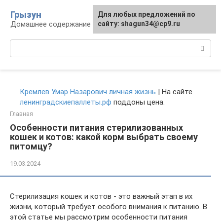
Перейти
Грызун
Для любых предложений по
к
Домашнее содержание грызунов
сайту: shagun34@cp9.ru
контенту
Поиск:
Кремлев Умар Назарович личная жизнь
| На сайте
ленинградскиепаллеты.рф
поддоны цена.
Главная
Особенности питания стерилизованных
кошек и котов: какой корм выбрать своему
питомцу?
19.03.2024
Стерилизация кошек и котов - это важный этап в их
жизни, который требует особого внимания к питанию. В
этой статье мы рассмотрим особенности питания