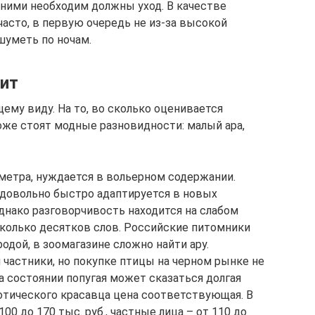
ними необходим должны уход. В качестве
сто, в первую очередь не из-за высокой
шуметь по ночам.
оит
ему виду. На то, во сколько оценивается
оже стоят модные разновидности: малый ара,
 метра, нуждается в вольерном содержании.
 довольно быстро адаптируется в новых
днако разговорчивость находится на слабом
колько десятков слов. Российские питомники
одой, в зоомагазине сложно найти ару.
астники, но покупке птицы на черном рынке не
а состоянии попугая может сказаться долгая
отического красавца цена соответствующая. В
0 до 170 тыс. руб., частные лица – от 110 до