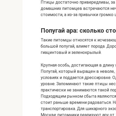
Птицы достаточно привередливы, за 
домашних питомцев встречаются неча
стоимости, а из-за привычки громко 
Попугай ара: сколько ст
Такие питомцы относятся к исчезающ
большой попугай, влияет порода. Дор
гиацинтовый и зеленокрылый.
Крупная особь, достигающая в длину
Попугай, который выращен в неволе,
условиях и поддается дрессировке. О
уровне. Запоминают такие птицы нес
практически не занимаются такой пор
Подходящим рынком сбыта являются ч
стоит раньше времени радоваться. Н
транспортировка. Для шикарного экз
Москве питомники реализуют ару от 10