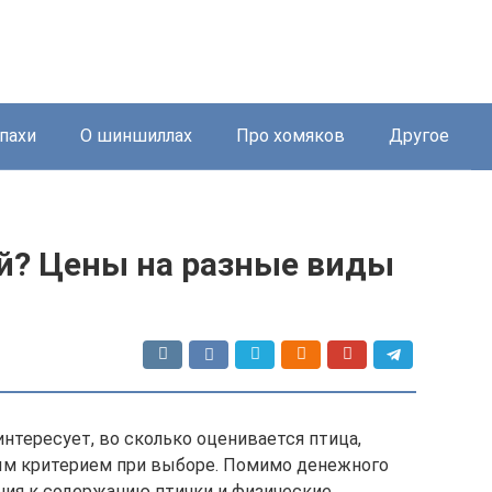
пахи
О шиншиллах
Про хомяков
Другое
ай? Цены на разные виды
нтересует, во сколько оценивается птица,
ным критерием при выборе. Помимо денежного
ния к содержанию птички и физические