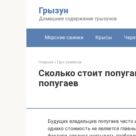
Перейти
Грызун
к
контенту
Домашнее содержание грызунов
Морские свинки
Крысы
Чере
Главная
»
Про хомяков
Сколько стоит попуг
попугаев
Будущих владельцев попугаев часто и
однако стоимость не является глав
фактора, следует учитывать требова