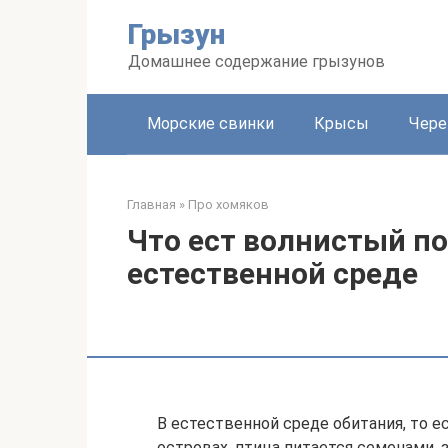
Перейти
Грызун
к
контенту
Домашнее содержание грызунов
Морские свинки
Крысы
Чере
Главная
»
Про хомяков
Что ест волнистый по
естественной среде
В естественной среде обитания, то е
островах, птица питается семенами,