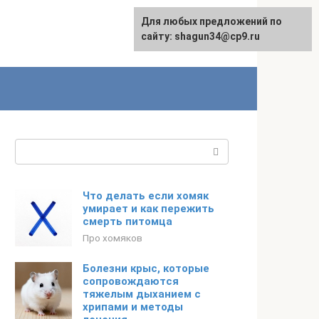
Для любых предложений по
сайту: shagun34@cp9.ru
Поиск:
Что делать если хомяк
умирает и как пережить
смерть питомца
Про хомяков
Болезни крыс, которые
сопровождаются
тяжелым дыханием с
хрипами и методы