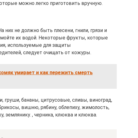
оторые можно легко приготовить вручную.
 них не должно быть плесени, гнили, грязи и
мойте их водой. Некоторые фрукты, которые
ия, используемые для защиты
едителей, следует очищать от кожуры.
хомяк умирает и как пережить смерть
и, груши, бананы, цитрусовые, сливы, виноград,
 абрикосы, вишню, рябину, облепиху, жимолость,
у, землянику. , черника, клюква и клюква.