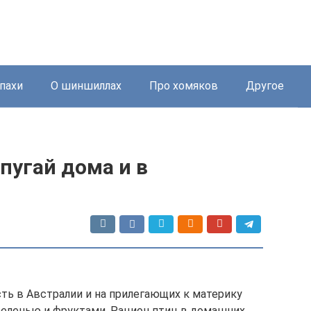
пахи
О шиншиллах
Про хомяков
Другое
пугай дома и в
сть в Австралии и на прилегающих к материку
 зеленью и фруктами. Рацион птиц в домашних