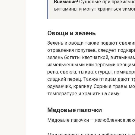
Внимание!
Сушеные при правильно
витамины и могут храниться зимой
Овощи и зелень
Зелень и овощи также подают свежи
отравления попугаев, следует подка
зелень богаты клетчаткой, витамина
измельченными или тертыми овощами
репа, свекла, тыква, огурцы, помидор
сладкий перец. Также птицам дают тр
одуванчик, крапиву. Сорные травы м
температуре и хранить на зиму.
Медовые палочки
Медовые палочки — излюбленное лак
Мед разводят в воде и добавляют к м