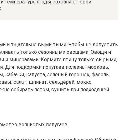
й температуре ягоды сохраняют свои
.
ми и тщательно вымытыми. Чтобы не допустить
рмливать только сезонными овощами. Овощи и
ми и минералами. Кормите птицу только сырыми,
. Для подкормки попугаев полезны морковь,
ы, кабачки, капуста, зеленый горошек, фасоль,
авы: салат, шпинат, сельдерей, мокко,
ожно собирать летом, сушить при подходящей
омство волнистых попугаев.
уке, пока она не станет пастообразной. Обвалять