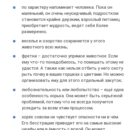
по характеру напоминает человека. Пока он
маленький, он очень неусидчивый; подростком
становится крайне дерзким; взрослый питомец
приобретает мудрость, ведёт себя более
размеренно;
веселье и озорство сохраняется у этого
животного всю жизнь;
фретки – достаточно упрямое животное. Если
ему что-то понадобилось, то помешать этому не
удастся. А также как нельзя отбить у него охоту
рыть почву в ваших горшках с цветами. Но можно
организовать ему для этого отдельный закуток;
любознательность или любопытство – ещё одна
особенность хорька. Она может быть серьёзной
проблемой, потому что не всегда получится
уследить за всем этим процессом;
хорёк совсем не чувствует опасности ни в чём.
Его бесстрашие приводит его на самые высокие
шкафы или в ёмкость с водой. Он может