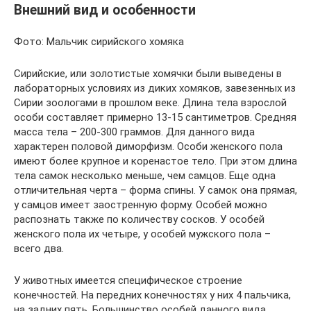
Внешний вид и особенности
Фото: Мальчик сирийского хомяка
Сирийские, или золотистые хомячки были выведены в
лабораторных условиях из диких хомяков, завезенных из
Сирии зоологами в прошлом веке. Длина тела взрослой
особи составляет примерно 13-15 сантиметров. Средняя
масса тела – 200-300 граммов. Для данного вида
характерен половой диморфизм. Особи женского пола
имеют более крупное и коренастое тело. При этом длина
тела самок несколько меньше, чем самцов. Еще одна
отличительная черта – форма спины. У самок она прямая,
у самцов имеет заостренную форму. Особей можно
распознать также по количеству сосков. У особей
женского пола их четыре, у особей мужского пола –
всего два.
У животных имеется специфическое строение
конечностей. На передних конечностях у них 4 пальчика,
на задних пять. Большинство особей данного вида