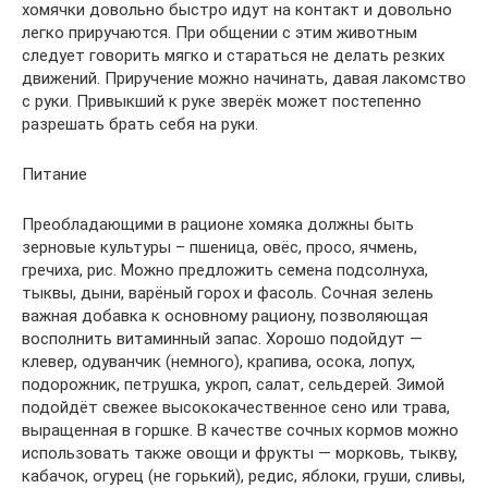
хомячки довольно быстро идут на контакт и довольно
легко приручаются. При общении с этим животным
следует говорить мягко и стараться не делать резких
движений. Приручение можно начинать, давая лакомство
с руки. Привыкший к руке зверёк может постепенно
разрешать брать себя на руки.
Питание
Преобладающими в рационе хомяка должны быть
зерновые культуры – пшеница, овёс, просо, ячмень,
гречиха, рис. Можно предложить семена подсолнуха,
тыквы, дыни, варёный горох и фасоль. Сочная зелень
важная добавка к основному рациону, позволяющая
восполнить витаминный запас. Хорошо подойдут —
клевер, одуванчик (немного), крапива, осока, лопух,
подорожник, петрушка, укроп, салат, сельдерей. Зимой
подойдёт свежее высококачественное сено или трава,
выращенная в горшке. В качестве сочных кормов можно
использовать также овощи и фрукты — морковь, тыкву,
кабачок, огурец (не горький), редис, яблоки, груши, сливы,