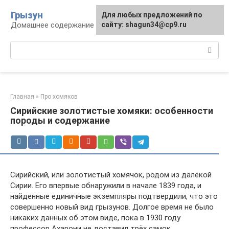
Перейти
Грызун
Для любых предложений по
к
Домашнее содержание грызунов
сайту: shagun34@cp9.ru
контенту
Поиск:
Главная
»
Про хомяков
Сирийские золотистые хомяки: особенности
породы и содержание
Сирийский, или золотистый хомячок, родом из далёкой
Сирии. Его впервые обнаружили в начале 1839 года, и
найденные единичные экземпляры подтвердили, что это
совершенно новый вид грызунов. Долгое время не было
никаких данных об этом виде, пока в 1930 году
профессор Ахарони не доставил трёх самок