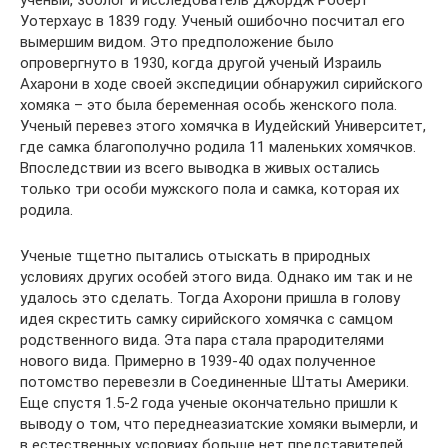
ученый, зоолог и исследователь Джордж Роберт
Уотерхаус в 1839 году. Ученый ошибочно посчитал его
вымершим видом. Это предположение было
опровергнуто в 1930, когда другой ученый Израиль
Ахарони в ходе своей экспедиции обнаружил сирийского
хомяка – это была беременная особь женского пола.
Ученый перевез этого хомячка в Иудейский Университет,
где самка благополучно родила 11 маленьких хомячков.
Впоследствии из всего выводка в живых остались
только три особи мужского пола и самка, которая их
родила.
Ученые тщетно пытались отыскать в природных
условиях других особей этого вида. Однако им так и не
удалось это сделать. Тогда Ахорони пришла в голову
идея скрестить самку сирийского хомячка с самцом
родственного вида. Эта пара стала прародителями
нового вида. Примерно в 1939-40 одах полученное
потомство перевезли в Соединенные Штаты Америки.
Еще спустя 1.5-2 года ученые окончательно пришли к
выводу о том, что переднеазиатские хомяки вымерли, и
в естественных условиях больше нет представителей