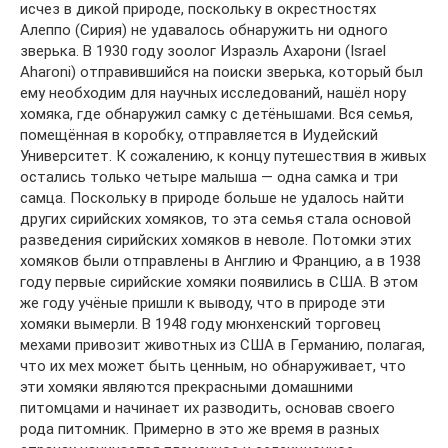
исчез в дикой природе, поскольку в окрестностях
Алеппо (Сирия) не удавалось обнаружить ни одного
зверька. В 1930 году зоолог Израэль Ахарони (Israel
Aharoni) отправившийся на поиски зверька, который был
ему необходим для научных исследований, нашёл нору
хомяка, где обнаружил самку с детёнышами. Вся семья,
помещённая в коробку, отправляется в Иудейский
Университет. К сожалению, к концу путешествия в живых
остались только четыре малыша — одна самка и три
самца. Поскольку в природе больше не удалось найти
других сирийских хомяков, то эта семья стала основой
разведения сирийских хомяков в неволе. Потомки этих
хомяков были отправлены в Англию и Францию, а в 1938
году первые сирийские хомяки появились в США. В этом
же году учёные пришли к выводу, что в природе эти
хомяки вымерли. В 1948 году мюнхенский торговец
мехами привозит животных из США в Германию, полагая,
что их мех может быть ценным, но обнаруживает, что
эти хомяки являются прекрасными домашними
питомцами и начинает их разводить, основав своего
рода питомник. Примерно в это же время в разных