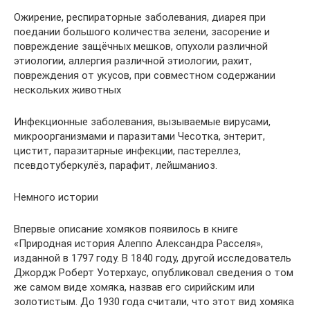
Ожирение, респираторные заболевания, диарея при
поедании большого количества зелени, засорение и
повреждение защёчных мешков, опухоли различной
этиологии, аллергия различной этиологии, рахит,
повреждения от укусов, при совместном содержании
нескольких животных
Инфекционные заболевания, вызываемые вирусами,
микроорганизмами и паразитами Чесотка, энтерит,
цистит, паразитарные инфекции, пастереллез,
псевдотуберкулёз, парафит, лейшманиоз.
Немного истории
Впервые описание хомяков появилось в книге
«Природная история Алеппо Александра Расселя»,
изданной в 1797 году. В 1840 году, другой исследователь
Джордж Роберт Уотерхаус, опубликовал сведения о том
же самом виде хомяка, назвав его сирийским или
золотистым. До 1930 года считали, что этот вид хомяка