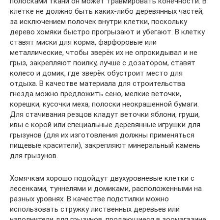
полосками ткани он может травмировать конечности. В
клетке не должно быть каких-либо деревянных частей,
за исключением полочек внутри клетки, поскольку
дерево хомяки быстро прогрызают и убегают. В клетку
ставят миски для корма, фарфоровые или
металлические, чтобы зверёк их не опрокидывал и не
грыз, закрепляют поилку, лучше с дозатором, ставят
колесо и домик, где зверёк обустроит место для
отдыха. В качестве материала для строительства
гнезда можно предложить сено, мелкие веточки,
корешки, кусочки меха, полоски неокрашенной бумаги.
Для стачивания резцов кладут веточки яблони, груши,
ивы с корой или специальные деревянные игрушки для
грызунов (для их изготовления должны применяться
пищевые красители), закрепляют минеральный камень
для грызунов.
Хомячкам хорошо подойдут двухуровневые клетки с
лесенками, туннелями и домиками, расположенными на
разных уровнях. В качестве подстилки можно
использовать стружку лиственных деревьев или
наполнители для грызунов, продающиеся в зоомагазине.