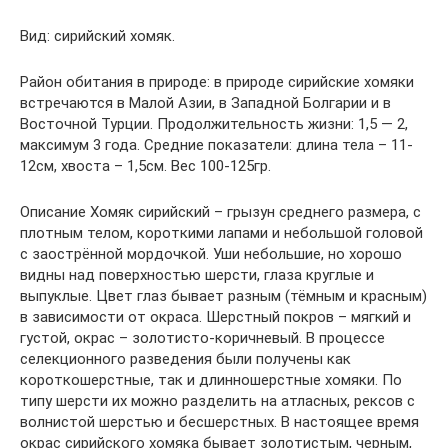
Вид: сирийский хомяк.
Район обитания в природе: в природе сирийские хомяки
встречаются в Малой Азии, в Западной Болгарии и в
Восточной Турции. Продолжительность жизни: 1,5 — 2,
максимум 3 года. Средние показатели: длина тела – 11-
12см, хвоста – 1,5см. Вес 100-125гр.
Описание Хомяк сирийский – грызун среднего размера, с
плотным телом, короткими лапами и небольшой головой
с заострённой мордочкой. Уши небольшие, но хорошо
видны над поверхностью шерсти, глаза круглые и
выпуклые. Цвет глаз бывает разным (тёмным и красным)
в зависимости от окраса. Шерстный покров – мягкий и
густой, окрас – золотисто-коричневый. В процессе
селекционного разведения были получены как
короткошерстные, так и длинношерстные хомяки. По
типу шерсти их можно разделить на атласных, рексов с
волнистой шерстью и бесшерстных. В настоящее время
окрас сирийского хомяка бывает золотистым, черным,