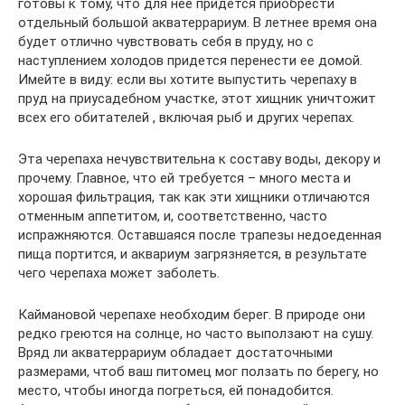
готовы к тому, что для нее придется приобрести
отдельный большой акватеррариум. В летнее время она
будет отлично чувствовать себя в пруду, но с
наступлением холодов придется перенести ее домой.
Имейте в виду: если вы хотите выпустить черепаху в
пруд на приусадебном участке, этот хищник уничтожит
всех его обитателей , включая рыб и других черепах.
Эта черепаха нечувствительна к составу воды, декору и
прочему. Главное, что ей требуется – много места и
хорошая фильтрация, так как эти хищники отличаются
отменным аппетитом, и, соответственно, часто
испражняются. Оставшаяся после трапезы недоеденная
пища портится, и аквариум загрязняется, в результате
чего черепаха может заболеть.
Каймановой черепахе необходим берег. В природе они
редко греются на солнце, но часто выползают на сушу.
Вряд ли акватеррариум обладает достаточными
размерами, чтоб ваш питомец мог ползать по берегу, но
место, чтобы иногда погреться, ей понадобится.