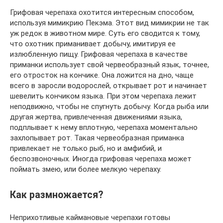
Грифовая черепаха охотится интересным способом,
используя мимикрию Пекэма. Этот вид мимикрии не так
уж редок в животном мире. Суть его сводится к тому,
что охотник приманивает добычу, имитируя ее
излюбленную пищу. Грифовая черепаха в качестве
приманки использует свой червеобразный язык, точнее,
его отросток на кончике. Она ложится на дно, чаще
всего в заросли водорослей, открывает рот и начинает
шевелить кончиком языка. При этом черепаха лежит
неподвижно, чтобы не спугнуть добычу. Когда рыба или
другая жертва, привлеченная движениями языка,
подплывает к нему вплотную, черепаха моментально
захлопывает рот. Такая червеобразная приманка
привлекает не только рыб, но и амфибий, и
беспозвоночных. Иногда грифовая черепаха может
поймать змею, или более мелкую черепаху.
Как размножается?
Неприхотливые каймановые черепахи готовы