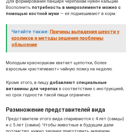
Для формирования панциря черепахам нужен кальций.
Восполнить
потребность в микроэлементе можно с
помощью костной муки
— её подмешивают в корм.
Читайте также:
Причины выпадения шерсти у
кроликов и методы решения проблемы
облысение
Молодым красноушкам хватает щепотки, более
взрослым «растягивают» чайную ложку на неделю.
Кроме этого, в пищу
добавляют специальные
витамины для черепах
в соответствии с инструкцией,
но срок годности такой пищи ограничен.
Размножение представителей вида
Представители этого вида спариваются с 4 лет (самцы)
и с 5 лет (самки). Чтобы животные в будущем дали
потомство, нужно заранее приготовить аквариум.