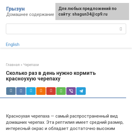
Перейти
Грызун
Для любых предложений по
Для любых предложений по
к
Домашнее содержание грызунов
сайту:
сайту: shagun34@cp9.ru
[email protected]
контенту
Поиск:
English
Главная
»
Черепахи
Сколько раз в день нужно кормить
красноухую черепаху
Красноухая черепаха — самый распространенный вид
домашних черепах. Эта рептилия имеет средний размер,
интересный окрас и обладает достаточно высоким