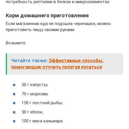
потребность рептилии в белках и микроэлементах.
Корм домашнего приготовления
Если магазинная еда не подошла черепашке, можно
приготовить пищу своими руками.
Возьмите:
Читайте также:
Эффективные способы,
помогающие отучить попугая кусаться
50 г капусты;
70 г моркови;
150 г постной рыбы;
50 г яблок;
100 г мяса кальмара.