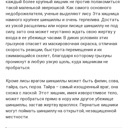
каждый более крупный хищник не против полакомиться
такой маленькой зверюшкой. Как самого основного
недоброжелателя, ученые выделяют лису. Эта хищница
намного крупнее шиншиллы и очень терпелива. Достать
из узкой расщелины или норки лисице шиншиллу не под
силу, зато она может неустанно ждать свою жертву у
входа в ее убежище часами. В диких условиях этих
грызунов спасает их маскировочная окраска, отличная
скорость реакции, быстрота перемещения и их
сжимающийся скелет, благодаря которому грызуны
проникнут в любую узкую щель, куда хищникам не
пробраться.
Кроме лисы врагом шиншиллы может быть филин, сова,
тайра, сыч, гюрза. Тайра – самый изощренный враг, она
схожа с лаской. Этот хищник, имея изворотливое тело,
может пробраться прямо в нору или другое убежище
шиншиллы, застав жертву врасплох. Пернатые хищники
могут поймать шиншиллу на открытой, незащищенной
местности.