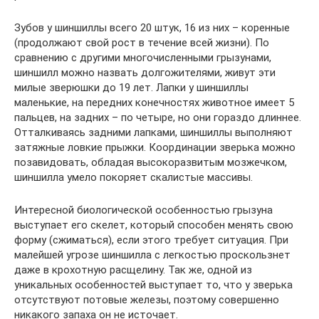
Зубов у шиншиллы всего 20 штук, 16 из них – коренные
(продолжают свой рост в течение всей жизни). По
сравнению с другими многочисленными грызунами,
шиншилл можно назвать долгожителями, живут эти
милые зверюшки до 19 лет. Лапки у шиншиллы
маленькие, на передних конечностях животное имеет 5
пальцев, на задних – по четыре, но они гораздо длиннее.
Отталкиваясь задними лапками, шиншиллы выполняют
затяжные ловкие прыжки. Координации зверька можно
позавидовать, обладая высокоразвитым мозжечком,
шиншилла умело покоряет скалистые массивы.
Интересной биологической особенностью грызуна
выступает его скелет, который способен менять свою
форму (сжиматься), если этого требует ситуация. При
малейшей угрозе шиншилла с легкостью проскользнет
даже в крохотную расщелину. Так же, одной из
уникальных особенностей выступает то, что у зверька
отсутствуют потовые железы, поэтому совершенно
никакого запаха он не источает.