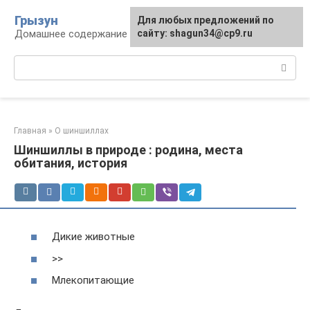
Перейти
Грызун
Для любых предложений по
к
Домашнее содержание грызунов
сайту: shagun34@cp9.ru
контенту
Поиск:
Главная
»
О шиншиллах
Шиншиллы в природе : родина, места
обитания, история
Дикие животные
>>
Млекопитающие