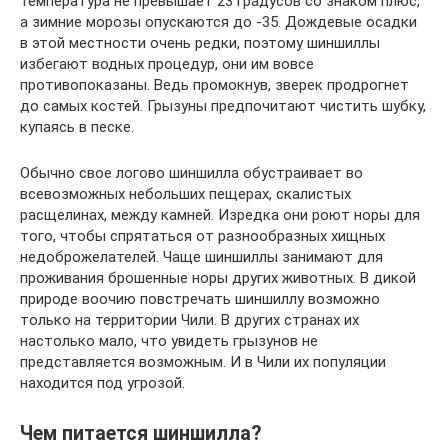
температура не превышает 23 градусов со знаком плюс,
а зимние морозы опускаются до -35. Дождевые осадки
в этой местности очень редки, поэтому шиншиллы
избегают водных процедур, они им вовсе
противопоказаны. Ведь промокнув, зверек продрогнет
до самых костей. Грызуны предпочитают чистить шубку,
купаясь в песке.
Обычно свое логово шиншилла обустраивает во
всевозможных небольших пещерах, скалистых
расщелинах, между камней. Изредка они роют норы для
того, чтобы спрятаться от разнообразных хищных
недоброжелателей. Чаще шиншиллы занимают для
проживания брошенные норы других животных. В дикой
природе воочию повстречать шиншиллу возможно
только на территории Чили. В других странах их
настолько мало, что увидеть грызунов не
представляется возможным. И в Чили их популяции
находится под угрозой.
Чем питается шиншилла?