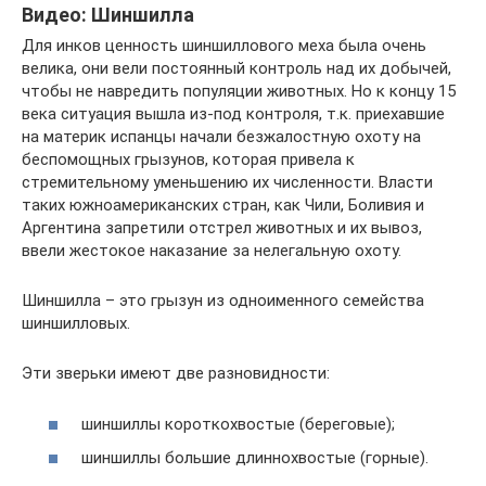
Видео: Шиншилла
Для инков ценность шиншиллового меха была очень
велика, они вели постоянный контроль над их добычей,
чтобы не навредить популяции животных. Но к концу 15
века ситуация вышла из-под контроля, т.к. приехавшие
на материк испанцы начали безжалостную охоту на
беспомощных грызунов, которая привела к
стремительному уменьшению их численности. Власти
таких южноамериканских стран, как Чили, Боливия и
Аргентина запретили отстрел животных и их вывоз,
ввели жестокое наказание за нелегальную охоту.
Шиншилла – это грызун из одноименного семейства
шиншилловых.
Эти зверьки имеют две разновидности:
шиншиллы короткохвостые (береговые);
шиншиллы большие длиннохвостые (горные).