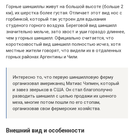
Горные шиншиллы живут на большой высоте (больше 2
км), их шерстка более густая. Отличает этот вид нос с
горбинкой, который так устроен для вдыхания
студеного горного воздуха. Береговой вид шиншилл
значительно мельче, зато хвост и уши гораздо длиннее,
чем у горных шиншилл. Официально считается, что
короткохвостый вид шиншилл полностью исчез, хотя
местные жители говорят, что видели их в отдаленных
горных районах Аргентины и Чили.
Интересно то, что первую шиншилловую ферму
организовал американец Матиас Чэпмен, который
и завез зверьков в США. Он стал благополучно
разводить шиншилл с целью продажи их ценного
меха, многие потом пошли по его стопам,
организовав свои фермерские хозяйства.
Внешний вид и особенности