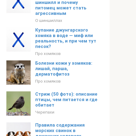
шиншилл и почему
питомец может стать
агрессивным
О шиншиллах
Купание джунгарского
хомяка в воде — миф или
реальность, и при чем тут
песок?
Про хомяков
Болезни кожи у хомяков:
лишай, парша,
дерматофитоз
Про хомяков
Стриж (50 фото): описание
птицы, чем питается и где
обитает
Черепахи
Правила содержания
морских свинок в