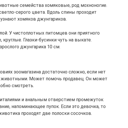
ивотные семейства хомяковые, род мохноногие.
ветло-серого цвета. Вдоль спины проходит
и узнают хомяков джунгариков.
ой. У чистоплотных питомцев они приятного
 круглые. Глазки-бусинки чуть на выкате.
зрослого джунгарика 10 см.
овиях зоомагазина достаточно сложно, если нет
 животными. Может помочь продавец. Он может
обно смотреть.
ениталиями и анальным отверстием промежуток
ание, напоминающее пупок. Если это девочка, то
животика проходят две полоски сосочков.