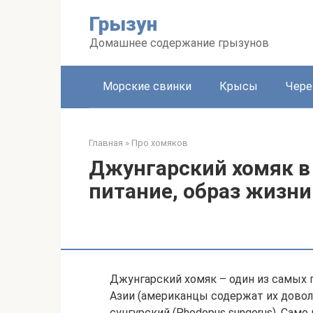
Перейти
Грызун
к
контенту
Домашнее содержание грызунов
Морские свинки
Крысы
Чере
Главная
»
Про хомяков
Джунгарский хомяк в 
питание, образ жизни
Джунгарский хомяк – один из самых 
Азии (американцы содержат их довол
сунгурский (Phodopus sungorus). Сам