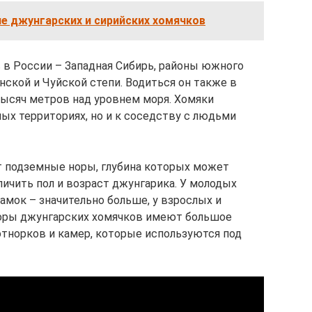
е джунгарских и сирийских хомячков
 в России – Западная Сибирь, районы южного
инской и Чуйской степи. Водиться он также в
 тысяч метров над уровнем моря. Хомяки
ых территориях, но и к соседству с людьми
 подземные норы, глубина которых может
личить пол и возраст джунгарика. У молодых
самок – значительно больше, у взрослых и
оры джунгарских хомячков имеют большое
отнорков и камер, которые используются под