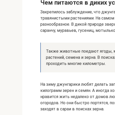
Чем питаются в диких у
Закрепилось заблуждение, что джунг
травянистыми растениями. На самом 
разнообразное. В дикой природе звер
саранчу, муравьев, гусениц, мотылько
Также животные поедают ягоды, м
растений, семена и зерна. В поис
проходить многие километры.
На зиму джунгарики любят делать зап
килограмм зерен и семян. А иногда хо
нравится жить недалеко от домов лю
огородов. Но они быстро портятся, п
заходят в сараи в поисках зерна.