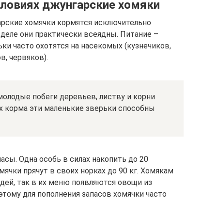
словиях джунгарские хомяки
арские хомячки кормятся исключительно
деле они практически всеядны. Питание –
ьки часто охотятся на насекомых (кузнечиков,
в, червяков).
олодые побеги деревьев, листву и корни
ках корма эти маленькие зверьки способны
асы. Одна особь в силах накопить до 20
мячки прячут в своих норках до 90 кг. Хомякам
дей, так в их меню появляются овощи из
оэтому для пополнения запасов хомячки часто