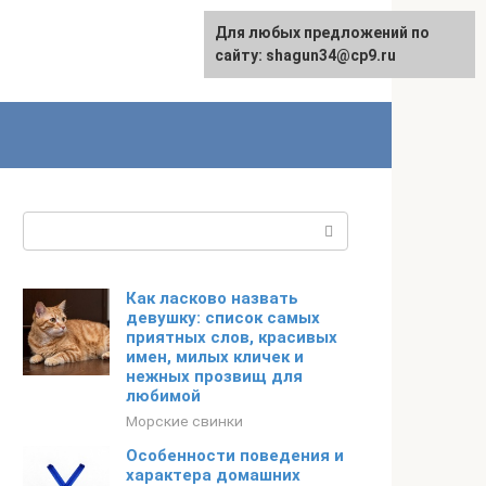
Для любых предложений по
сайту: shagun34@cp9.ru
Поиск:
Как ласково назвать
девушку: список самых
приятных слов, красивых
имен, милых кличек и
нежных прозвищ для
любимой
Морские свинки
Особенности поведения и
характера домашних