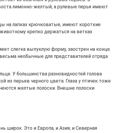
воста лимонно-желтый, а рулевые перья имеют
ьцы на лапках крючковатые, имеют короткие
т животному крепко держаться на ветках
меет слегка выпуклую форму, заострен на конце.
 весьма необычные для представителей отряда
ельце. У большинства разновидностей голова
й из перьев черного цвета. Глаза у птичек тоже
днеются желтые полоски. Внешне полоски
ь широк. Это и Европа, и Азия, и Северная