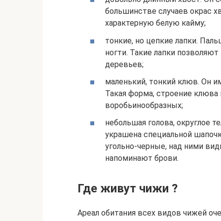
большинстве случаев окрас х
характерную белую кайму;
тонкие, но цепкие лапки. Пал
ногти. Такие лапки позволяю
деревьев;
маленький, тонкий клюв. Он и
Такая форма, строение клюва
воробьинообразных;
небольшая голова, округлое т
украшена специальной шапочко
угольно-черные, над ними ви
напоминают брови.
Где живут чижи ?
Ареал обитания всех видов чижей очен