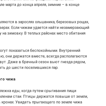
ле марта до конца апреля, зимние – в конце
вляются в зарослях ольшаника, березовых рощах,
кверах. Если чижам удается найти незамерзающий
у на зимовку. В теплых районах место обитания
могут показаться беспокойными. Внутренний
ью, они держатся вместе, всегда располагаются
вут. Даже в брачный сезон вьют гнезда рядом,
ть до шести поселившихся пар.
ого чижа
лежка еды, когда путем срыгивания пищи
членам стаи. Птицы держатся повыше от земли,
в кронах. Увидеть прыгающего по земле чижа