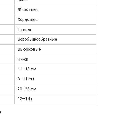
Животные
Хордовые
Птицы
Воробьинообразные
Вьюрковые
Чижи
11—13 см
8—11 см
20—23 см
12—14 г
я