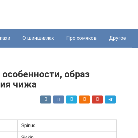
пахи
О шиншиллах
Про хомяков
Другое
 особенности, образ
ния чижа
Spinus
Siskin