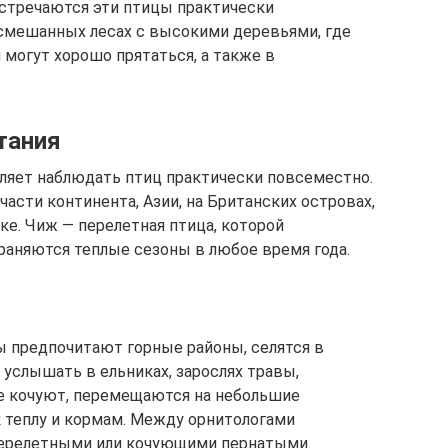
встречаются эти птицы практически
смешанных лесах с высокими деревьями, где
 могут хорошо прятаться, а также в
тания
ляет наблюдать птиц практически повсеместно.
асти континента, Азии, на Британских островах,
ке. Чиж — перелетная птица, которой
храняются теплые сезоны в любое время года.
 предпочитают горные районы, селятся в
услышать в ельниках, зарослях травы,
ые кочуют, перемещаются на небольшие
к теплу и кормам. Между орнитологами
 перелетными или кочующими пернатыми.