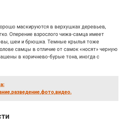
 хорошо маскируются в верхушках деревьев,
легко. Оперение взрослого чижа-самца имеет
овы, шеи и брюшка. Темные крылья тоже
олове самцы в отличие от самок «носят» черную
ашены в коричнево-бурые тона, иногда с
а:
ание,разведение,фото,видео.
сти