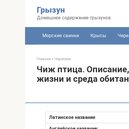
Перейти
Грызун
к
контенту
Домашнее содержание грызунов
Морские свинки
Крысы
Чере
Главная
»
Черепахи
Чиж птица. Описание,
жизни и среда обита
Латинское название
:
Английское название: