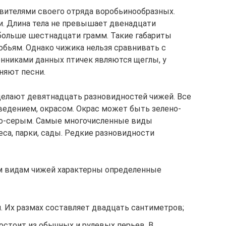
вителями своего отряда воробьинообразных.
. Длина тела не превышает двенадцати
 больше шестнадцати грамм. Такие габариты
бьям. Однако чижика нельзя сравнивать с
нниками данных птичек являются щеглы, у
няют песни.
делают девятнадцать разновидностей чижей. Все
оведением, окрасом. Окрас может быть зелено-
но-серым. Самые многочисленные виды
са, парки, сады. Редкие разновидности
ем видам чижей характерны определенные
. Их размах составляет двадцать сантиметров;
остоит из обычных и рулевых перьев. В