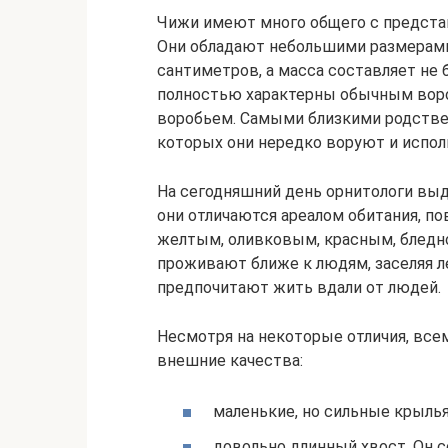
Чижи имеют много общего с предста
Они обладают небольшими размерами
сантиметров, а масса составляет не
полностью характерны обычным воро
воробьем. Самыми близкими родстве
которых они нередко воруют и испол
На сегодняшний день орнитологи вы
они отличаются ареалом обитания, п
желтым, оливковым, красным, блед
проживают ближе к людям, заселяя ле
предпочитают жить вдали от людей.
Несмотря на некоторые отличия, вс
внешние качества:
маленькие, но сильные крылья
довольно длинный хвост. Он с