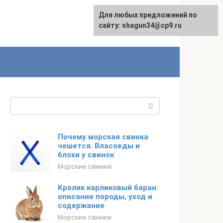
Для любых предложений по
сайту: shagun34@cp9.ru
Поиск:
Почему морская свинка
чешется. Власоеды и
блохи у свинок
Морские свинки
Кролик карликовый баран:
описание породы, уход и
содержание
Морские свинки