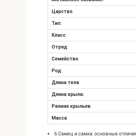
Царство
:
Тип:
Класс
:
Отряд
:
Семейство
:
Род
:
Длина тела
:
Длина крыла:
Размах крыльев
:
Масса
:
6 Самец и самка: основные отличи