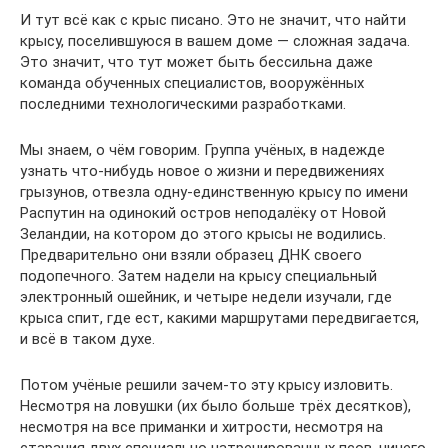
И тут всё как с крыс писано. Это не значит, что найти
крысу, поселившуюся в вашем доме — сложная задача.
Это значит, что тут может быть бессильна даже
команда обученных специалистов, вооружённых
последними технологическими разработками.
Мы знаем, о чём говорим. Группа учёных, в надежде
узнать что-нибудь новое о жизни и передвижениях
грызунов, отвезла одну-единственную крысу по имени
Распутин на одинокий остров неподалёку от Новой
Зеландии, на котором до этого крысы не водились.
Предварительно они взяли образец ДНК своего
подопечного. Затем надели на крысу специальный
электронный ошейник, и четыре недели изучали, где
крыса спит, где ест, какими маршрутами передвигается,
и всё в таком духе.
Потом учёные решили зачем-то эту крысу изловить.
Несмотря на ловушки (их было больше трёх десятков),
несмотря на все приманки и хитрости, несмотря на
старания двух специально натренированных псов, ничего