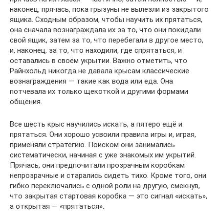
наконец, прячась, пока грызуны не вылезли из закрытого
ящика. Сходным образом, чтобы научить их прятаться,
она сначала вознаграждала их за то, что они покидали
свой ящик, затем за то, что перебегали в другое место,
и, наконец, за то, что находили, где спрятаться, и
оставались в своём укрытии. Важно отметить, что
Райнхольд никогда не давала крысам классические
вознаграждения — такие как вода или еда. Она
потчевала их только щекоткой и другими формами
общения.
Все шесть крыс научились искать, а пятеро ещё и
прятаться. Они хорошо усвоили правила игры и, играя,
применяли стратегию. Поиском они занимались
систематически, начиная с уже знакомых им укрытий.
Прячась, они предпочитали прозрачным коробкам
непрозрачные и старались сидеть тихо. Кроме того, они
гибко переключались с одной роли на другую, смекнув,
что закрытая стартовая коробка — это сигнал «искать»,
а открытая — «прятаться».