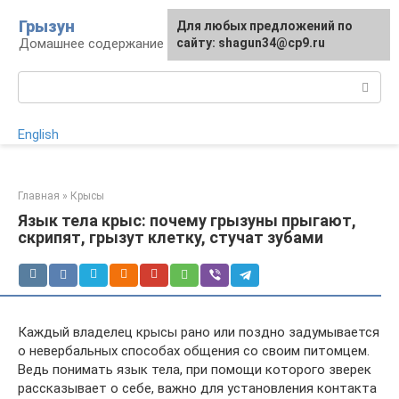
Перейти
Грызун
Для любых предложений по
Для любых предложений по
к
Домашнее содержание грызунов
сайту:
сайту: shagun34@cp9.ru
[email protected]
контенту
Поиск:
English
Главная
»
Крысы
Язык тела крыс: почему грызуны прыгают,
скрипят, грызут клетку, стучат зубами
Каждый владелец крысы рано или поздно задумывается
о невербальных способах общения со своим питомцем.
Ведь понимать язык тела, при помощи которого зверек
рассказывает о себе, важно для установления контакта