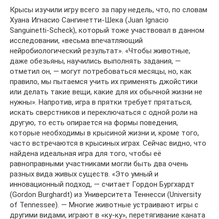
Крысы изучили игру всего за пару недель, что, по словам
Хуана Игнасио Сангинетти-Шека (Juan Ignacio
Sanguinetti-Scheck), который тоже участвовал в данном
исследовании, «весьма впечатляющий
нейробиологический результат». «Чтобы животные,
даже обезьяны, научились выполнять задания, —
отметил он, — могут потребоваться месяцы, но, как
правило, мы пытаемся учить их применять джойстики
или делать такие вещи, какие для их обычной жизни не
нужны». Напротив, игра в прятки требует прятаться,
искать сверстников и переключаться с одной роли на
другую, то есть опирается на формы поведения,
которые необходимы в крысиной жизни и, кроме того,
часто встречаются в крысиных играх. Сейчас видно, что
найдена идеальная игра для того, чтобы её
равноправными участниками могли быть два очень
разных вида живых существ. «Это умный и
инновационный подход, — считает Гордон Бургхардт
(Gordon Burghardt) из Университета Теннесси (University
of Tennessee). — Многие животные устраивают игры с
другими видами, играют в «ку-ку», перетягивание каната