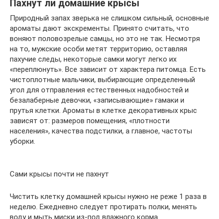
Пахнут ли домашние крысы
Природный запах зверька не слишком сильный, основные
ароматы дают экскременты. Принято считать, что
воняют половозрелые самцы, но это не так. Несмотря
на то, мужские особи метят территорию, оставляя
пахучие следы, некоторые самки могут легко их
«переплюнуть». Все зависит от характера питомца. Есть
чистоплотные мальчики, выбирающие определенный
угол для отправления естественных надобностей и
безалаберные девочки, «записывающие» гамаки и
прутья клетки. Ароматы в клетке декоративных крыс
зависят от: размеров помещения, «плотности
населения», качества подстилки, а главное, частоты
уборки.
Сами крысы почти не пахнут
Чистить клетку домашней крысы нужно не реже 1 раза в
неделю. Ежедневно следует протирать полки, менять
воду и мыть миски из-под влажного корма.