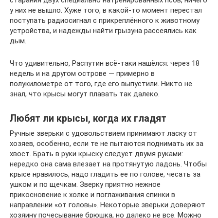
у них не вышло. Хуже того, в какой-то момент перестал
поступать радиосигнал с прикреплённого к животному
устройства, и надежды найти грызуна рассеялись как
дым.
Что удивительно, Распутин всё-таки нашёлся: через 18
недель и на другом острове — примерно в
полукилометре от того, где его выпустили. Никто не
знал, что крысы могут плавать так далеко.
Любят ли крысы, когда их гладят
Ручные зверьки с удовольствием принимают ласку от
хозяев, особенно, если те не пытаются поднимать их за
хвост. Брать в руки крыску следует двумя руками:
нередко она сама влезает на протянутую ладонь. Чтобы
крысе нравилось, надо гладить ее по голове, чесать за
ушком и по щечкам. Зверку приятно нежное
прикосновение к холке и поглаживания спинки в
направлении «от головы». Некоторые зверьки доверяют
хозяину почесывание брюшка, но далеко не все. Можно