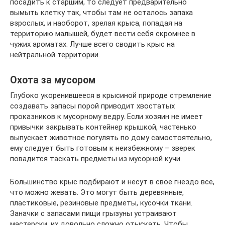
посадить к старшим, то следует предварительно
вымыть клетку так, чтобы там не осталось запаха
взрослых, и наоборот, зрелая крыса, попадая на
территорию малышей, будет вести себя скромнее в
чужих ароматах. Лучше всего сводить крыс на
нейтральной территории.
Охота за мусором
Глубоко укоренившееся в крысиной природе стремление
создавать запасы порой приводит хвостатых
проказников к мусорному ведру. Если хозяин не имеет
привычки закрывать контейнер крышкой, частенько
выпускает животное погулять по дому самостоятельно,
ему следует быть готовым к неизбежному – зверек
повадится таскать предметы из мусорной кучи.
Большинство крыс подбирают и несут в свое гнездо все,
что можно жевать. Это могут быть деревянные,
пластиковые, резиновые предметы, кусочки ткани.
Заначки с запасами пищи грызуны устраивают
мастерски, их довольно сложно отыскать. Чтобы