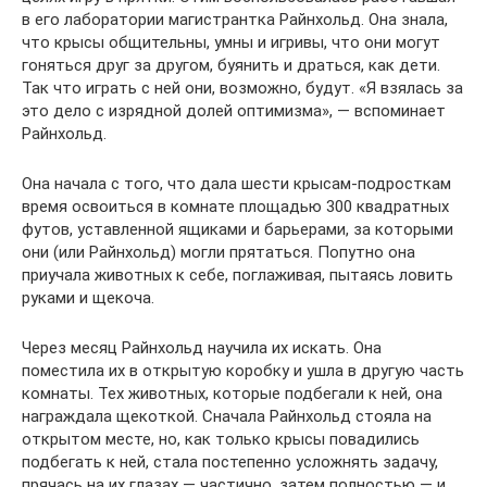
в его лаборатории магистрантка Райнхольд. Она знала,
что крысы общительны, умны и игривы, что они могут
гоняться друг за другом, буянить и драться, как дети.
Так что играть с ней они, возможно, будут. «Я взялась за
это дело с изрядной долей оптимизма», — вспоминает
Райнхольд.
Она начала с того, что дала шести крысам-подросткам
время освоиться в комнате площадью 300 квадратных
футов, уставленной ящиками и барьерами, за которыми
они (или Райнхольд) могли прятаться. Попутно она
приучала животных к себе, поглаживая, пытаясь ловить
руками и щекоча.
Через месяц Райнхольд научила их искать. Она
поместила их в открытую коробку и ушла в другую часть
комнаты. Тех животных, которые подбегали к ней, она
награждала щекоткой. Сначала Райнхольд стояла на
открытом месте, но, как только крысы повадились
подбегать к ней, стала постепенно усложнять задачу,
прячась на их глазах — частично, затем полностью — и,