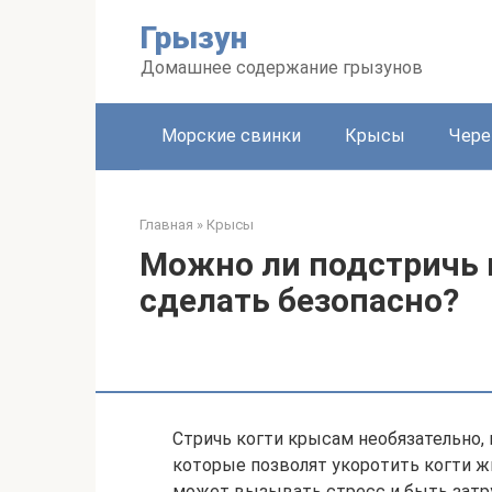
Перейти
Грызун
к
контенту
Домашнее содержание грызунов
Морские свинки
Крысы
Чере
Главная
»
Крысы
Можно ли подстричь к
сделать безопасно?
Стричь когти крысам необязательно,
которые позволят укоротить когти 
может вызывать стресс и быть затр