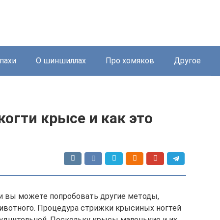
пахи
О шиншиллах
Про хомяков
Другое
огти крысе и как это
 и вы можете попробовать другие методы,
животного. Процедура стрижки крысиных ногтей
уднительной. Поскольку крысы маленькие и их