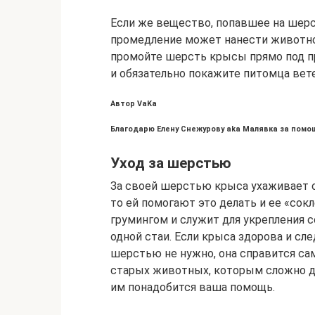
Если же вещество, попавшее на шер
промедление может нанести животном
промойте шерсть крысы прямо под п
и обязательно покажите питомца вет
Автор VaKa
Благодарю Елену Снежурову aka Малявка за помо
Уход за шерстью
За своей шерстью крыса ухаживает са
то ей помогают это делать и ее «со
грумингом и служит для укрепления
одной стаи. Если крыса здорова и сле
шерстью не нужно, она справится са
старых животных, которым сложно до
им понадобится ваша помощь.