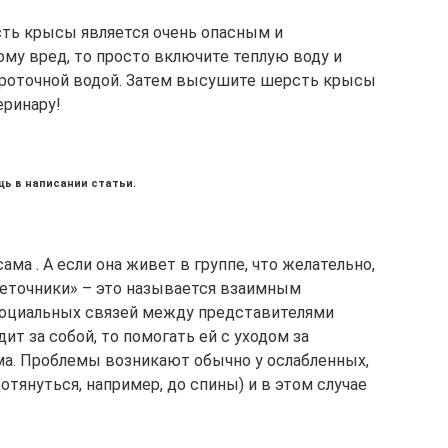
сть крысы является очень опасным и
у вред, то просто включите теплую воду и
роточной водой. Затем высушите шерсть крысы
еринару!
щь в написании статьи.
ма . А если она живет в группе, что желательно,
клеточники» – это называется взаимным
 социальных связей между представителями
дит за собой, то помогать ей с уходом за
ма. Проблемы возникают обычно у ослабленных,
тянуться, например, до спины) и в этом случае