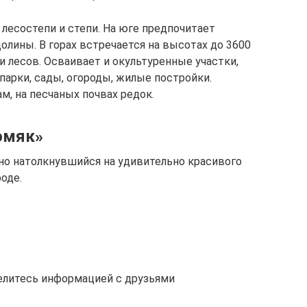
лесостепи и степи. На юге предпочитает
олины. В горах встречается на высотах до 3600
 и лесов. Осваивает и окультуренные участки,
 парки, сады, огороды, жилые постройки.
м, на песчаных почвах редок.
омяк»
йно натолкнувшийся на удивительно красивого
роде.
елитесь информацией с друзьями