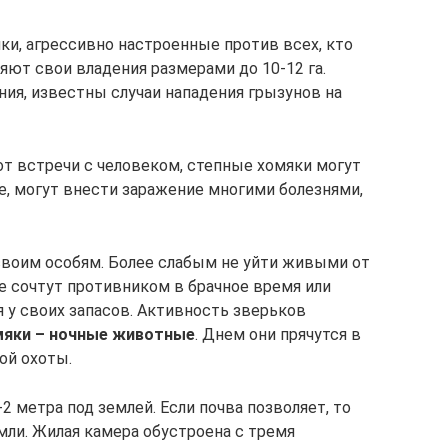
ки, агрессивно настроенные против всех, кто
няют свои владения размерами до 10-12 га.
ия, известны случаи нападения грызунов на
т встречи с человеком, степные хомяки могут
е, могут внести заражение многими болезнями,
своим особям. Более слабым не уйти живыми от
те сочтут противником в брачное время или
 у своих запасов. Активность зверьков
яки – ночные животные
. Днем они прячутся в
ой охоты.
 метра под землей. Если почва позволяет, то
мли. Жилая камера обустроена с тремя