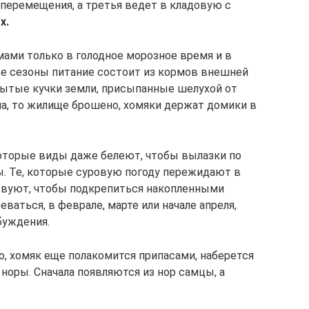
 перемещения, а третья ведет в кладовую с
х.
ами только в голодное морозное время и в
ые сезоны питание состоит из кормов внешней
рытые кучки земли, присыпанные шелухой от
ина, то жилище брошено, хомяки держат домики в
которые виды даже белеют, чтобы вылазки по
. Те, которые суровую погоду пережидают в
твуют, чтобы подкрепиться накопленными
еваться, в феврале, марте или начале апреля,
буждения.
о, хомяк еще полакомится припасами, наберется
 норы. Сначала появляются из нор самцы, а