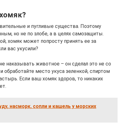
 хомяк?
твительные и пугливые существа. Поэтому
ым, но не по злобе, а в целях самозащиты.
дой, хомяк может попросту принять ее за
сли вас укусили?
не наказывать животное – он сделал это не со
 и обработайте место укуса зеленкой, спиртом
астырь. Если ваш хомяк здоров, то никаких
ет.
уду, насморк, сопли и кашель у морских