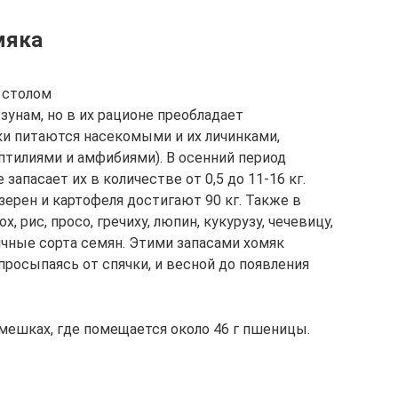
мяка
 столом
унам, но в их рационе преобладает
ки питаются насекомыми и их личинками,
тилиями и амфибиями). В осенний период
 запасает их в количестве от 0,5 до 11-16 кг.
ерен и картофеля достигают 90 кг. Также в
, рис, просо, гречиху, люпин, кукурузу, чечевицу,
ичные сорта семян. Этими запасами хомяк
просыпаясь от спячки, и весной до появления
мешках, где помещается около 46 г пшеницы.