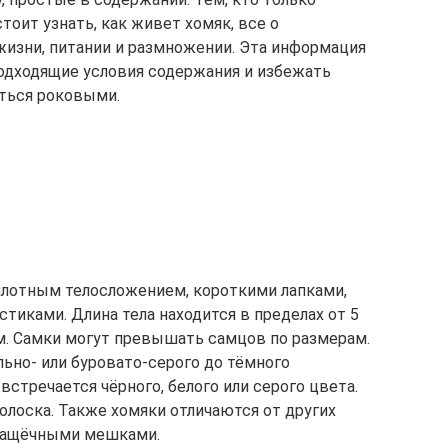
тоит узнать, как живет хомяк, все о
 жизни, питании и размножении. Эта информация
одходящие условия содержания и избежать
аться роковыми.
плотным телосложением, короткими лапками,
тиками. Длина тела находится в пределах от 5
 см. Самки могут превышать самцов по размерам.
льно- или буровато-серого до тёмного
стречается чёрного, белого или серого цвета.
олоска. Также хомяки отличаются от других
защёчными мешками.