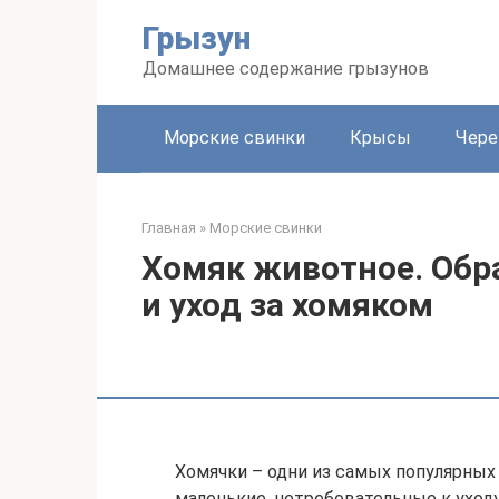
Перейти
Грызун
к
контенту
Домашнее содержание грызунов
Морские свинки
Крысы
Чере
Главная
»
Морские свинки
Хомяк животное. Обр
и уход за хомяком
Хомячки – одни из самых популярных
маленькие, нетребовательные к уходу