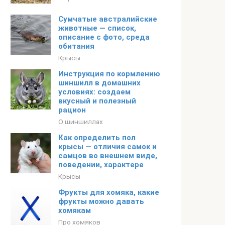
Сумчатые австралийские
животные — список,
описание с фото, среда
обитания
Крысы
Инструкция по кормлению
шиншилл в домашних
условиях: создаем
вкусный и полезный
рацион
О шиншиллах
Как определить пол
крысы — отличия самок и
самцов во внешнем виде,
поведении, характере
Крысы
Фрукты для хомяка, какие
фрукты можно давать
хомякам
Про хомяков