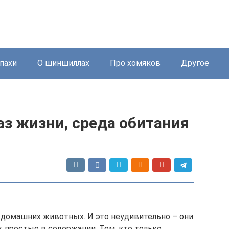
пахи
О шиншиллах
Про хомяков
Другое
аз жизни, среда обитания
 домашних животных. И это неудивительно – они
, простые в содержании. Тем, кто только